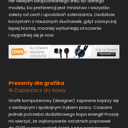
nie wklejam bezpośredniego linku do danego
modelu, bo preferencji jest mnóstwo i wszystko
zależy od cech i upodobań solenizanta. Osobiście
korzystam z nausznych słuchawek, gdyż zazwyczaj
lepiej brzmią, mocniej wytłumiają otoczenie
i wygodniej się je nosi.
Prezenty dla grafika
☕ Zaparzacz do kawy
Grafik komputerowy (designer) zapewne kojarzy się
z siedzącym i spokojnym trybem pracy. Czasami
jednak potrzeba dodatkowego kopa energii! Proszę
mi wierzyć, że wykonywanie ostatnich poprawek
do 01:00 w nocy potrafi ściąć z nóg następnego