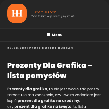
Przejdź
do
Hubert Hurban
treści
Życie to żart, więc zacznij się śmiać!
Menu
OPUBLIKOWANE
25.08.2021
PRZEZ
HUBERT HURBAN
W
Prezenty Dla Grafika –
lista pomysłów
Prezenty dla grafika
, to nie jest wcale taki prosty
temat! Nie ma znaczenia, czy Twoim zadaniem jest
kupić
prezent dla grafika na urodziny
,
czy
prezent dla grafika na święta
, ta lista