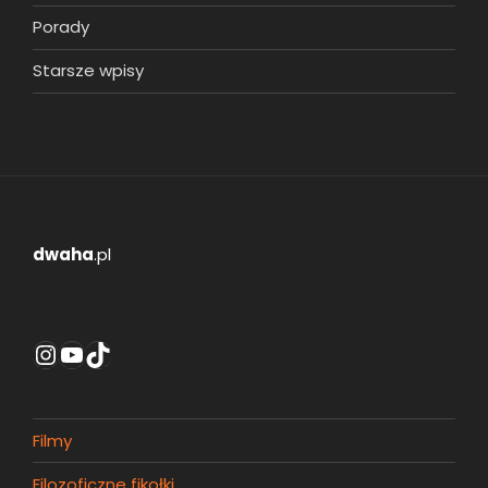
Porady
Starsze wpisy
dwaha
.pl
Instagram
YouTube
TikTok
Filmy
Filozoficzne fikołki