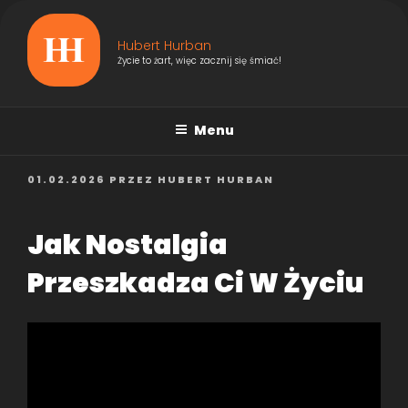
Przejdź
do
Hubert Hurban
treści
Życie to żart, więc zacznij się śmiać!
Menu
OPUBLIKOWANE
01.02.2026
PRZEZ
HUBERT HURBAN
W
Jak Nostalgia
Przeszkadza Ci W Życiu