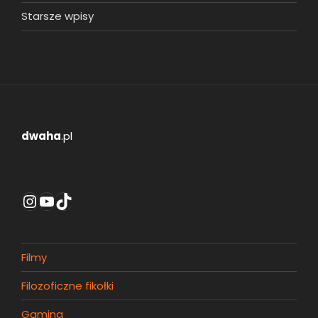
Starsze wpisy
dwaha
.pl
Instagram
YouTube
TikTok
Filmy
Filozoficzne fikołki
Gaming