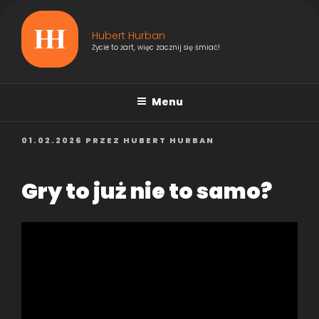
Przejdź
do
Hubert Hurban
treści
Życie to żart, więc zacznij się śmiać!
Menu
OPUBLIKOWANE
01.02.2026
PRZEZ
HUBERT HURBAN
W
Gry to już nie to samo?