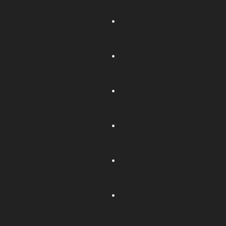
.
.
.
.
.
.
.