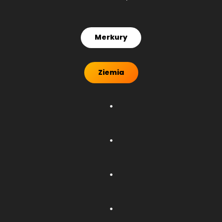
Merkury
Ziemia
.
.
.
.