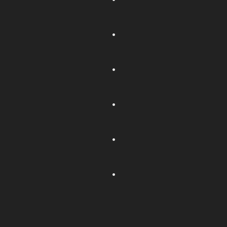
.
.
.
.
.