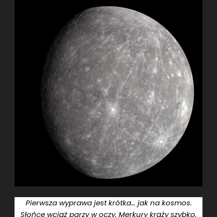
Pierwsza wyprawa jest krótka… jak na kosmos.
Słońce wciąż parzy w oczy. Merkury krąży szybko,