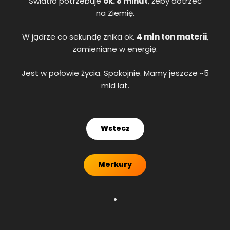
Światło potrzebuje
ok. 8 minut
, żeby dotrzeć
na Ziemię.
W jądrze co sekundę znika ok.
4 mln ton materii
,
zamieniane w energię.
Jest w połowie życia. Spokojnie. Mamy jeszcze ~5
mld lat.
Wstecz
Merkury
.
.