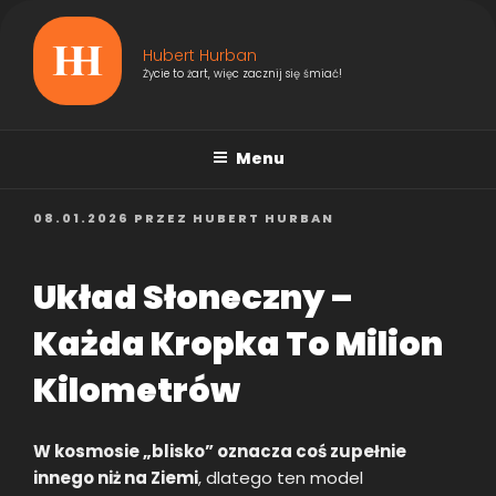
Przejdź
do
Hubert Hurban
treści
Życie to żart, więc zacznij się śmiać!
Menu
OPUBLIKOWANE
08.01.2026
PRZEZ
HUBERT HURBAN
W
Układ Słoneczny –
Każda Kropka To Milion
Kilometrów
W kosmosie „blisko” oznacza coś zupełnie
innego niż na Ziemi
, dlatego ten model