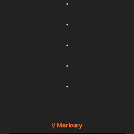
.
.
.
.
.
☿
Merkury