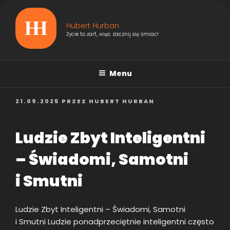
Przejdź
do
Hubert Hurban
treści
Życie to żart, więc zacznij się śmiać!
Menu
OPUBLIKOWANE
21.09.2025
PRZEZ
HUBERT HURBAN
W
Ludzie Zbyt Inteligentni
– Świadomi, Samotni
i Smutni
Ludzie Zbyt Inteligentni – Świadomi, Samotni
i Smutni Ludzie ponadprzeciętnie inteligentni często