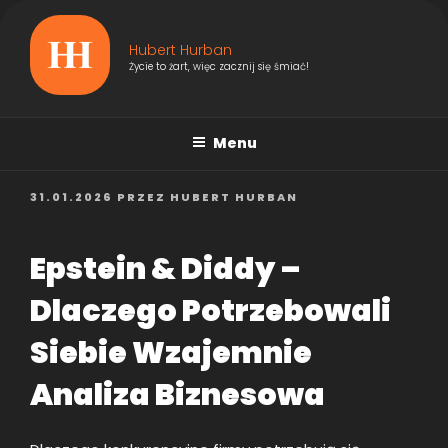
Przejdź
do
Hubert Hurban
treści
Życie to żart, więc zacznij się śmiać!
Menu
OPUBLIKOWANE
31.01.2026
PRZEZ
HUBERT HURBAN
W
Epstein & Diddy –
Dlaczego Potrzebowali
Siebie Wzajemnie
Analiza Biznesowa